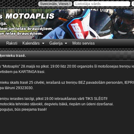
Sveicināts, Viesis !
Raksti
Kalendārs
Galerija
Moto serviss
iķernieku trasē.
“Motoaplis” 28.maijā no plkst. 19:00 līdz 20:00 organizēs šī motošosejas treniņu i
rtistiem pa KARTINGA trasi.
nieku skaits trasē 25 cilvēki, ierašanā uz treniņu BEZ pavadošām personām, IEP
a tālruni 29323030.
iņu ierasties laicīgi, plkst 19.00 iebraukšanas vārti TIKS SLĒGTI!
otocikla tehnisko stāvokli, degvielu bākā, riepām un ūdeni dzeršanai.
spoguļus, būs pieejama trasē!