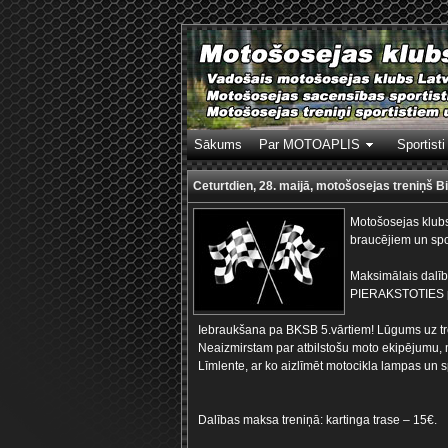
Sākums
Par MOTOAPLIS
Sportisti
Ceturtdien, 28. maijā, motošosejas treniņš B
Motošosejas klubs 
braucējiem un spo
Maksimālais dalīb
PIERAKSTOTIES p
Iebraukšana pa BKSB 5.vārtiem! Lūgums uz tren
Neaizmirstam par atbilstošu moto ekipējumu, m
Līmlente, ar ko aizlīmēt motocikla lampas un 
Dalības maksa treniņā: kartinga trase – 15€.