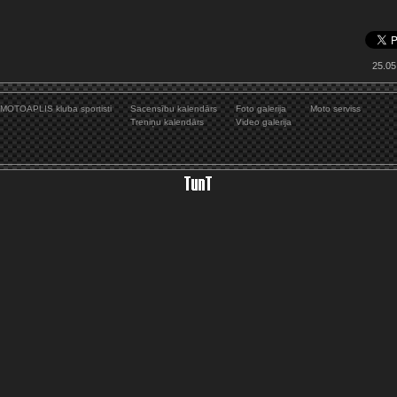
25.05
MOTOAPLIS kluba sportisti
Sacensību kalendārs
Foto galerija
Moto serviss
Treniņu kalendārs
Video galerija