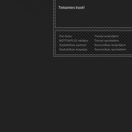
Tiekamies trasē!
Par klubu
Treniņi iesācējiem
MOTOAPLIS mēdijos
Treniņi sportistiem
Sadarbības partneri
Sacensības iesācējiem
Sadarbības iespejas
Sacensības sportistiem