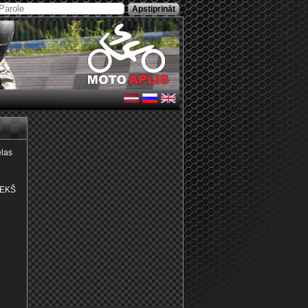
elas
RIEKŠ