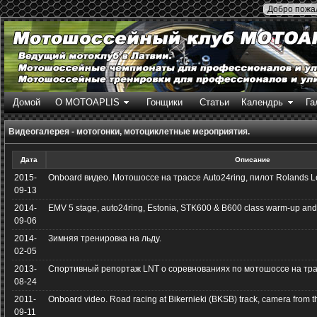
Добро пожал
Домой
О MOTOAPLIS
Гонщики
Статьи
Календрь
Га
Видеогалерея - мотогонки, мотоциклетные мероприятия.
Дата
Описание
2015-
Onboard видео. Мотошоссе на трассе Auto24ring, пилот Rolands L
09-13
2014-
EMV 5 stage, auto24ring, Estonia, STK600 & B600 class warm-up and r
09-06
2014-
Зимняя тренировка на льду.
02-05
2013-
Спортивный репортаж LNT о соревнованиях по мотошоссе на тра
08-24
2011-
Onboard video. Road racing at Bikernieki (BKSB) track, camera from the
09-11