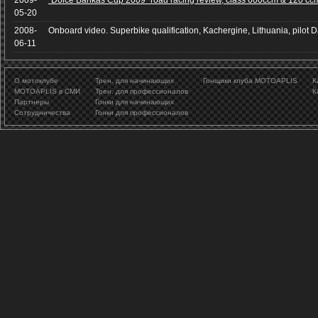
2009-
"Dolce Bankas Cup 2009" road racing review, class 600ccm & 120 ccm
05-20
2008-
Onboard video. Superbike qualification, Kachergine, Lithuania, pilot Da
06-11
О мотоклубе
Трен. для начинающих
Гонщики клуба MOTOAPLIS
К
MOTOAPLIS в СМИ
Трен. для профессионалов
К
Партнеры
Гонки для начинающих
Сотрудничества
Гонки для профессионалов