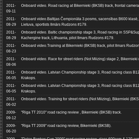
2011-
Onboard video. Road racing at Bikernieki (BKSB) track, frontal camera, 
09-11
2011-
Onboard video.Baltijas Čempionāta 3.posms, sacensības B600 klasē,
08-29
Lietuva, sportists Ilmārs Rudzons #179.
2011-
Onboard video. Baltic championship stage 3, Road racing in SSP&Sup
08-29
Kachergine track, Lithuania, pilot Ilmars Rudzons #179.
2011-
Onboard video.Training at Bikernieki (BKSB) track, pilot Ilmars Rudzo
08-23
2011-
Onboard video. Race for street riders (Not Miizing) stage 2, Bikernieki
08-06
2011-
Onboard video. Latvian Championship stage 3, Road racing class B120
06-05
Krakops.
2011-
Onboard video. Latvian Championship stage 3, Road racing class B120
06-05
Krakops.
2011-
Onboard video. Training for street riders (Not Miizing), Bikernieki (BKS
06-02
2009-
"Riga TT 2010" road racing review , Bikernieki (BKSB) track.
09-12
2009-
"Riga TT 2009" road racing review, Bikernieki (BKSB).
06-20